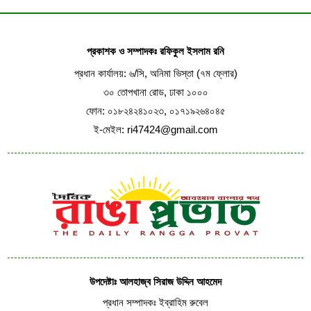
প্রকাশক ও সম্পাদকঃ রফিকুল ইসলাম রনি
প্রধান কার্যালয়: ৬/সি, অনিমা ভিস্তা (৭ম ফ্লোর)
৩০ তোপখানা রোড, ঢাকা ১০০০
ফোন: ০১৮২৪২৪১০২৩, ০১৭১৯২৬৪০৪৫
ই-মেইল: ri47424@gmail.com
উপদেষ্টাঃ আলহাজ্ব সিরাজ উদ্দিন আহমেদ
প্রধান সম্পাদকঃ ইব্রাহিম রুবেল