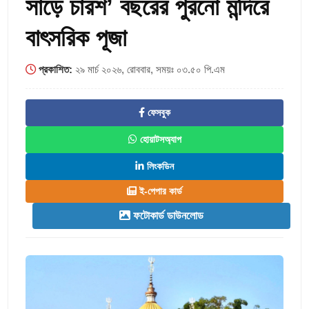
সাড়ে চারশ’ বছরের পুরনো মন্দিরে
বাৎসরিক পূজা
প্রকাশিত:
২৯ মার্চ ২০২৬, রোববার, সময়ঃ ০৩.৫০ পি.এম
ফেসবুক
হোয়াটসঅ্যাপ
লিংকডিন
ই-পেপার কার্ড
ফটোকার্ড ডাউনলোড