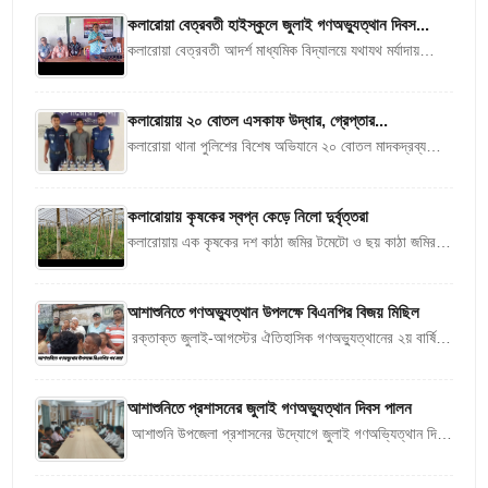
কলারোয়া বেত্রবতী হাইস্কুলে জুলাই গণঅভ্যুত্থান দিবস...
কলারোয়া বেত্রবতী আদর্শ মাধ্যমিক বিদ্যালয়ে যথাযথ মর্যাদায়
জুলাই গণ অভ্যুত্থান দিবস পালন করা হয়েছে। বুধবার (৫ আগস্ট)
নানা আয়োজনে বিদ্যালয়ের...
কলারোয়ায় ২০ বোতল এসকাফ উদ্ধার, গ্রেপ্তার...
কলারোয়া থানা পুলিশের বিশেষ অভিযানে ২০ বোতল মাদকদ্রব্য
এসকাফ উদ্ধার এবং মাদক মামলার এজাহারভুক্ত এক আসামিকে
উপজেলার ভাদিয়ালি গ্রাম থেকে...
কলারোয়ায় কৃষকের স্বপ্ন কেড়ে নিলো দুর্বৃত্তরা
কলারোয়ায় এক কৃষকের দশ কাঠা জমির টমেটো ও ছয় কাঠা জমির
কাকরোল গাছ কেটে দিয়েছে দুর্বৃত্তরা।বুধবার (৫ আগষ্ট) দিবাগত
গভীর...
আশাশুনিতে গণঅভ্যুত্থান উপলক্ষে বিএনপির বিজয় মিছিল
রক্তাক্ত জুলাই-আগস্টের ঐতিহাসিক গণঅভ্যুত্থানের ২য় বার্ষিকী
উপলক্ষে আশাশুনি উপজেলা বিএনপি ও অঙ্গ সহযোগি সংগঠন বিজয়
মিছিল ও পথ সভা করেছে।...
আশাশুনিতে প্রশাসনের জুলাই গণঅভ্যুত্থান দিবস পালন
আশাশুনি উপজেলা প্রশাসনের উদ্যোগে জুলাই গণঅভ্যিত্থান দিবস
পালন করা হয়েছে। দিনের শুরুতে উপজেলার প্রতাপনগরে শহীদ
জুলাইযোদ্ধাদের কবর জিয়ারত, পুস্পস্তবক অর্পন, মতবিনিময়...