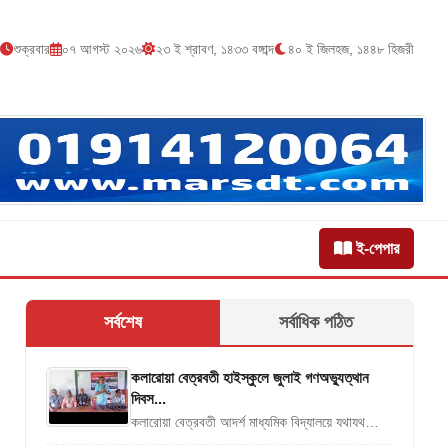
া
শুক্রবার
০৭ আগস্ট ২০২৬
২৩ ই শ্রাবণ, ১৪৩৩ বঙ্গাব্দ
৪০ ই জিলহজ, ১৪৪৮ হিজরী
ই-পেপার
সর্বশেষ
সর্বাধিক পঠিত
কলারোয়া বেত্রবতী হাইস্কুলে জুলাই গণঅভ্যুত্থান
দিবস...
কলারোয়া বেত্রবতী আদর্শ মাধ্যমিক বিদ্যালয়ে যথাযথ
মর্যাদায় জুলাই গণ অভ্যুত্থান দিবস পালন করা হয়েছে।