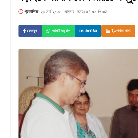
প্রকাশিত:
২৯ মার্চ ২০২৬, রোববার, সময়ঃ ০৪.০০ পি.এম
ফেসবুক
হোয়াটসঅ্যাপ
লিংকডিন
ই-পেপার কার্ড