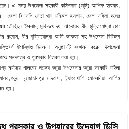
ত্ব করেন। এ সময় উপজেলা সহকারী কমিশনার (ভূমি) আশিফ হায়দার,
লাম , জেলা বিএনপি নেতা খান মনিরুল ইসলাম, জেলা মহিলা দলের
ম তৌহিদুল ইসলাম, মুক্তিযোদ্ধা আহবায়ক বীর মুক্তিযোদ্ধা মো:
িউর রহমান, বীর মুক্তিযোদ্ধা আলী আকবর সহ উপজেলা বিভিন্ন
ট ব্যক্তিবর্গ উপস্থিত ছিলেন। অনুষ্ঠানটি সঞ্চালন করেন৷ উপজেলা
মাঝে সনদপত্র ও পুরস্কার বিতরণ করা হয়।
 মর্যাদায় পালনের লক্ষ্যে কচুয়া উপজেলার কচুয়া সরকারি মহিলা
যালয়,কচুয়া নুরজাহানপুর মাদ্রাসা, ট্যাংরাখালি হোসেনিয়া আলিম
লিত হয়।
ধে পুরস্কার ও উপহারের উদ্যোগ ডিসি