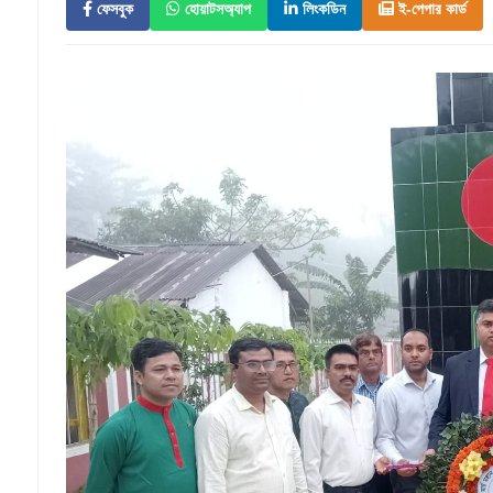
ফেসবুক
হোয়াটসঅ্যাপ
লিংকডিন
ই-পেপার কার্ড