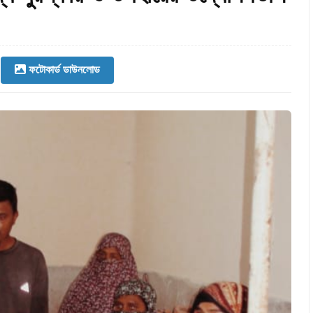
ফটোকার্ড ডাউনলোড