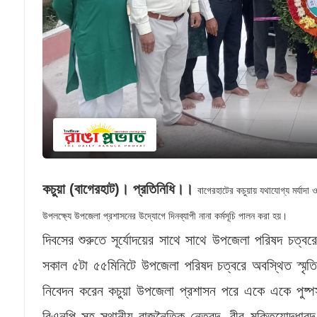
কচুয়া (বাগেরহাট)। প্রতিনিধি।।
বাগেরহাটের কচুয়ায় যথাযোগ্য মর্যাদা
উপলক্ষ্যে উপজেলা প্রশাসনের উদ্যোগে দিনব্যাপী নানা কর্মসূচি পালন করা হয়।
​দিবসের শুরুতে সূর্যোদয়ের সাথে সাথে উপজেলা পরিষদ চত্
সকাল ৫টা ৫৫মিনিটে উপজেলা পরিষদ চত্বরে অবস্থিত স্মৃতিস্
নিবেদন করেন কচুয়া উপজেলা প্রশাসন পরে একে একে পুষ্প
বিএনপি সহ স্থানীয় রাজনৈতিক নেতৃবৃন্দ, বীর মুক্তিযোদ্ধাবৃন্দ