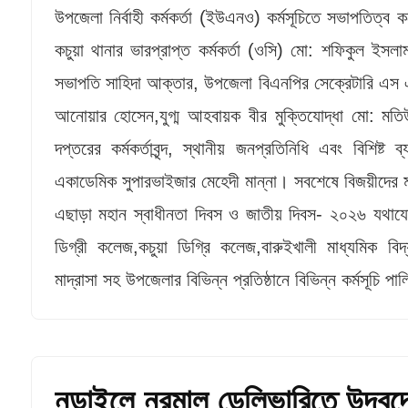
​উপজেলা নির্বাহী কর্মকর্তা (ইউএনও) কর্মসূচিতে সভাপতি
কচুয়া থানার ভারপ্রাপ্ত কর্মকর্তা (ওসি) মো: শফিকুল ইস
সভাপতি সাহিদা আক্তার, উপজেলা বিএনপির সেক্রেটারি এস এ
আনোয়ার হোসেন,যুগ্ম আহবায়ক বীর মুক্তিযোদ্ধা মো: মত
দপ্তরের কর্মকর্তাবৃন্দ, স্থানীয় জনপ্রতিনিধি এবং বিশিষ্
একাডেমিক সুপারভাইজার মেহেদী মান্না। সবশেষে বিজয়ীদের 
এছাড়া মহান স্বাধীনতা দিবস ও জাতীয় দিবস- ২০২৬ যথাযোগ্য
ডিগ্রী কলেজ,কচুয়া ডিগ্রি কলেজ,বারুইখালী মাধ্যমিক বিদ্
মাদ্রাসা সহ উপজেলার বিভিন্ন প্রতিষ্ঠানে বিভিন্ন কর্মসূচি পা
নড়াইলে নরমাল ডেলিভারিতে উদ্বুদ্