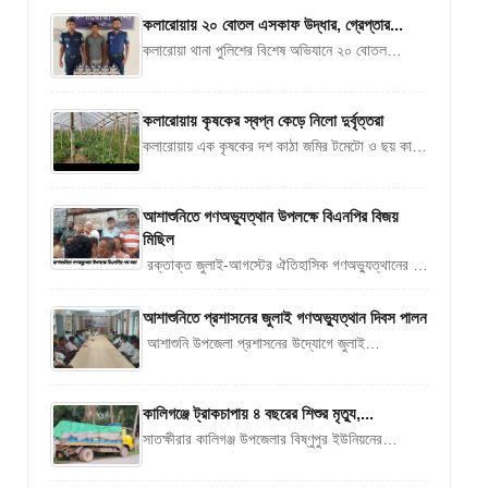
বুধবার (৫ আগস্ট) নানা আয়োজনে বিদ্যালয়ের...
কলারোয়ায় ২০ বোতল এসকাফ উদ্ধার, গ্রেপ্তার...
কলারোয়া থানা পুলিশের বিশেষ অভিযানে ২০ বোতল
মাদকদ্রব্য এসকাফ উদ্ধার এবং মাদক মামলার
এজাহারভুক্ত এক আসামিকে উপজেলার ভাদিয়ালি গ্রাম
থেকে...
কলারোয়ায় কৃষকের স্বপ্ন কেড়ে নিলো দুর্বৃত্তরা
কলারোয়ায় এক কৃষকের দশ কাঠা জমির টমেটো ও ছয় কাঠা
জমির কাকরোল গাছ কেটে দিয়েছে দুর্বৃত্তরা।বুধবার (৫
আগষ্ট) দিবাগত গভীর...
আশাশুনিতে গণঅভ্যুত্থান উপলক্ষে বিএনপির বিজয়
মিছিল
রক্তাক্ত জুলাই-আগস্টের ঐতিহাসিক গণঅভ্যুত্থানের ২য়
বার্ষিকী উপলক্ষে আশাশুনি উপজেলা বিএনপি ও অঙ্গ সহযোগি
সংগঠন বিজয় মিছিল ও পথ সভা করেছে।...
আশাশুনিতে প্রশাসনের জুলাই গণঅভ্যুত্থান দিবস পালন
আশাশুনি উপজেলা প্রশাসনের উদ্যোগে জুলাই
গণঅভ্যিত্থান দিবস পালন করা হয়েছে। দিনের শুরুতে
উপজেলার প্রতাপনগরে শহীদ জুলাইযোদ্ধাদের কবর
জিয়ারত, পুস্পস্তবক অর্পন, মতবিনিময়...
কালিগঞ্জে ট্রাকচাপায় ৪ বছরের শিশুর মৃত্যু,...
সাতক্ষীরার কালিগঞ্জ উপজেলার বিষ্ণুপুর ইউনিয়নের
চৌমুহনী–বাঁশতলা সড়কে ট্রাকচাপায় মুস্তাকিম হোসেন (৪)
নামে এক শিশুর মর্মান্তিক মৃত্যু হয়েছে। বৃহস্পতিবার (৬