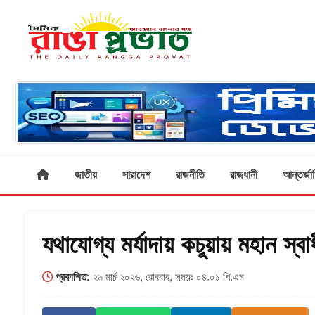
জাতীয়
সারাদেশ
রাজনীতি
রাজধানী
আন্তর্জা
যথাযোগ্য মর্যাদায় কচুয়ায় মহান স্
প্রকাশিত:
২৯ মার্চ ২০২৬, রোববার, সময়ঃ ০৪.০১ পি.এম