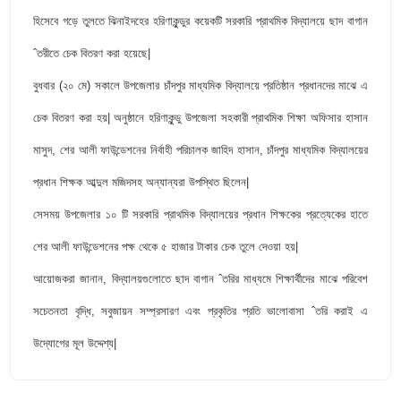
হিসেবে গড়ে তুলতে ঝিনাইদহের হরিণাকুন্ডুর কয়েকটি সরকারি প্রাথমিক বিদ্যালয়ে ছাদ বাগান
ˆতরীতে চেক বিতরণ করা হয়েছে|
বুধবার (২০ মে) সকালে উপজেলার চাঁদপুর মাধ্যমিক বিদ্যালয়ে প্রতিষ্ঠান প্রধানদের মাঝে এ
চেক বিতরণ করা হয়| অনুষ্ঠানে হরিণাকুন্ডু উপজেলা সহকারী প্রাথমিক শিক্ষা অফিসার হাসান
মাসুদ, শের আলী ফাউন্ডেশনের নির্বাহী পরিচালক জাহিদ হাসান, চাঁদপুর মাধ্যমিক বিদ্যালয়ের
প্রধান শিক্ষক আব্দুল মজিদসহ অন্যান্যরা উপস্থিত ছিলেন|
সেসময় উপজেলার ১০ টি সরকারি প্রাথমিক বিদ্যালয়ের প্রধান শিক্ষকের প্রত্যেকের হাতে
শের আলী ফাউন্ডেশনের পক্ষ থেকে ৫ হাজার টাকার চেক তুলে দেওয়া হয়|
আয়োজকরা জানান, বিদ্যালয়গুলোতে ছাদ বাগান ˆতরির মাধ্যমে শিক্ষার্থীদের মাঝে পরিবেশ
সচেতনতা বৃদ্ধি, সবুজায়ন সম্প্রসারণ এবং প্রকৃতির প্রতি ভালোবাসা ˆতরি করাই এ
উদ্যোগের মূল উদ্দেশ্য|