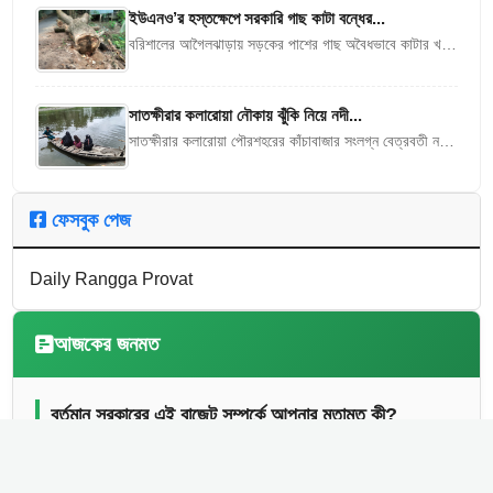
ইউএনও’র হস্তক্ষেপে সরকারি গাছ কাটা বন্ধের...
বরিশালের আগৈলঝাড়ায় সড়কের পাশের গাছ অবৈধভাবে কাটার খবর
পেয়ে গত ২৬ জুলাই উপজেলা নির্বাহী কর্মকর্তা (ইউএনও) নিরুপম
মজুমদারের নির্দেশে গাছ...
সাতক্ষীরার কলারোয়া নৌকায় ঝুঁকি নিয়ে নদী...
সাতক্ষীরার কলারোয়া পৌরশহরের কাঁচাবাজার সংলগ্ন বেত্রবতী নদীর
কাঠের সাঁকো পানির তীব্র স্রোতে ভেসে যাওয়ার প্রায় এক মাস হতে
চললেও এখনো...
ফেসবুক পেজ
Daily Rangga Provat
আজকের জনমত
বর্তমান সরকারের এই বাজেট সম্পর্কে আপনার মতামত কী?
খুব ভালো