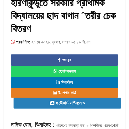
হরিণাকুন্ডুতে সরকারি প্রাথমিক
বিদ্যালয়ের ছাদ বাগান ˆতরীর চেক
বিতরণ
প্রকাশিত:
২০ মে ২০২৬, বুধবার, সময়ঃ ০৫.৪৯ পি.এম
ফেসবুক
হোয়াটসঅ্যাপ
লিংকডিন
ই-পেপার কার্ড
ফটোকার্ড ডাউনলোড
মানিক ঘোষ, ঝিনাইদহ :
পরিবেশের ভারসাম্য রক্ষা ও শিক্ষার্থীদের পরিবেশপ্রেমী