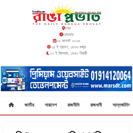
ঢাকা
রোববার
০৯ আগস্ট ২০২৬
২৫ ই শ্রাবণ, ১৪৩৩ বঙ্গাব্দ
১২ ই জিলহজ, ১৪৪৮ হিজরী
জাতীয়
সারাদেশ
রাজনীতি
রাজধানী
আন্তর্জাতিক