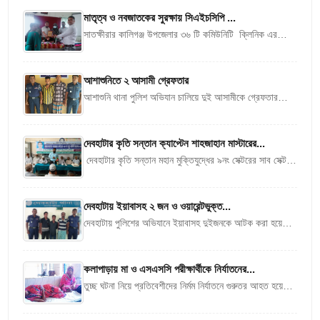
মাতৃত্ব ও নবজাতকের সুরক্ষায় সিএইচসিপি ...
সাতক্ষীরার কালিগঞ্জ উপজেলার ৩৬ টি কমিউনিটি ক্লিনিক এর
মধ্যে নিরাপদ মাতৃত্ব ও নবজাতকের সুরক্ষায় গর্ভবতী মায়েদের
পরামর্শ প্রদান ও নিরাপদ...
আশাশুনিতে ২ আসামী গ্রেফতার
আশাশুনি থানা পুলিশ অভিযান চালিয়ে দুই আসামীকে গ্রেফতার
করেছে। গ্রেফতারকৃতদের শনিবার সকালে আদালতে প্রেরন করা
হয়েছে। আশাশুনি থানা মামলা নং-১২/২৬ এর...
দেবহাটার কৃতি সন্তান ক্যাপ্টেন শাহজাহান মাস্টারের...
দেবহাটার কৃতি সন্তান মহান মুক্তিযুদ্ধের ৯নং সেক্টরের সাব সেক্টর
কমান্ডার মরহুম ক্যাপ্টেন শাহজাহান মাস্টারের ৩২তম মৃত্যুবার্ষিকীতে
আলোচনা, দোয়া, কবর জিয়ারতসহ...
দেবহাটায় ইয়াবাসহ ২ জন ও ওয়ারেন্টভুক্ত...
দেবহাটায় পুলিশের অভিযানে ইয়াবাসহ দুইজনকে আটক করা হয়েছে।
আটককৃতদের বিরুদ্ধে পুলিশ কর্তৃক মামলা দায়ের করা হয়েছে।
মামলা নং-০২। মামলার বাদী...
কলাপাড়ায় মা ও এসএসসি পরীক্ষার্থীকে নির্যাতনের...
তুচ্ছ ঘটনা নিয়ে প্রতিবেশীদের নির্মম নির্যাতনে গুরুতর আহত হয়েছে
মা হাওয়া বেগম ও তার মেয়ে ফারজানা বেগম। হামলায় চম্পাপুর
এম...