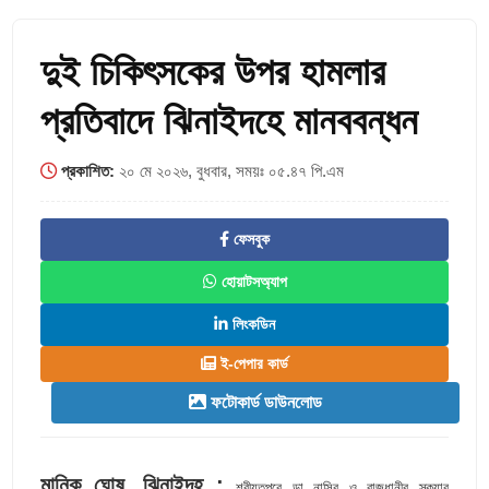
দুই চিকিৎসকের উপর হামলার
প্রতিবাদে ঝিনাইদহে মানববন্ধন
প্রকাশিত:
২০ মে ২০২৬, বুধবার, সময়ঃ ০৫.৪৭ পি.এম
ফেসবুক
হোয়াটসঅ্যাপ
লিংকডিন
ই-পেপার কার্ড
ফটোকার্ড ডাউনলোড
মানিক ঘোষ, ঝিনাইদহ :
শরীয়তপুরে ডা নাসির ও রাজধানীর স্কয়ার