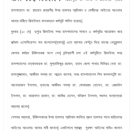
হাসপাতালে ডা: রায়হান রাব্বানীর উপর হামলার প্রতিবাদ ও দোষীদের আইনের আওতায়
আনার দাবীতে ঝিনাইদহে মানববন্ধন কর্মসূচি পালিত হয়েছে|
বুধবার (২০ মে) দুপুরে ঝিনাইদহ সদর হাসপাতালের সামনে এ কর্মসূচির আয়োজন করে
ডক্টরস এসোসিয়েশন অব বাংলাদেশ(ড্যাব)| এতে ব্যানার ফেস্টুন নিয়ে ডাবের নেতৃবৃন্দসহ
জেলায় কর্মরত চিকিৎসকরা অংশ নেন| ঘন্টাব্যাপী চলা এই কর্মসূচীতে ঝিনাইদহ সদর
হাসপাতালের তত্বাবধায়ক ডা: মুস্তাফিজুর রহমান, ড্যাব জেলা শাখার সিনিয়র নেতা ডা:
হাসানুজ্জামান, আজীবন সদস্য ডা: আব্দুল খালেক, সদর হাসপাতালেল শিশু কনসালটেন্ট ডা:
আনোয়ারুল ইসলাম, ড্যাবের আজীবন সদস্য ডা: মোকাররম হোসেন, ডা: রেজাউল
ইসলাম, ডা: আরাফাত রহমান, ডা: জাকির হেসেন, মনিরুল ইসলাম, শুভসহ অন্যান্যরা
বক্তব্য রাখেন|
সেসময় বক্তারা, চিকিৎসকদের উপর হামলার প্রতিবাদ জানিয়ে দ্রুত হামলার সাথে জড়িতদের
আইনের আওতায় আনার দাবী জানান| একইসাথে স্বাস্থ্য সুরক্ষা আইনের দাবিও জানান