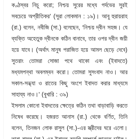
কণ্ঠস্বর নিচু করো; নিশ্চয় সুরের মধ্যে গর্দভের সুরই
সবচেয়ে অপ্রীতিকর’ (সুরা লোকমান : ১৯)। আবু হুরায়রাহ
(রা.) বলেন, নবীজি (সা.) বলেছেন, ‘নিশ্চয় দ্বীন সহজ। যে
ব্যক্তি অহেতুক দ্বীনকে কঠিন বানাবে, তার ওপর দ্বীন জয়ী
হয়ে যাবে। (অর্থাৎ মানুষ পরাজিত হয়ে আমল ছেড়ে দেবে)
সুতরাং তোমরা সোজা পথে থাকো এবং (ইবাদতে)
মধ্যমপন্থা অবলম্বন করো। তোমরা সুসংবাদ নাও। আর
সকাল-সন্ধ্যা ও রাতের কিছু অংশে ইবাদত করার মাধ্যমে
সাহায্য নাও।’ (বুখারি : ৩৯)
ইসলাম কোনো ইবাদতের ক্ষেত্রে কঠিন তথা বাড়াবাড়ি করতে
নিষেধ করেছে। হজরত আনাস (রা.) থেকে বর্ণিত, তিনি
বলেন, তিনজন লোক রাসুল (সা.)-এর স্ত্রীদের ঘরে এলো।
তারা রাসুল (সা.)-এর ইবাদত-বন্দেগি সম্পর্কে জানতে চাইল।