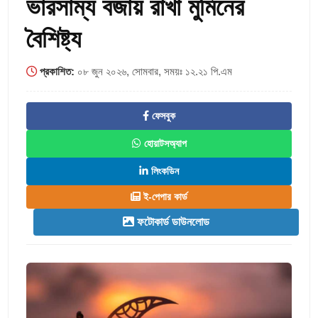
ভারসাম্য বজায় রাখা মুমিনের
বৈশিষ্ট্য
প্রকাশিত:
০৮ জুন ২০২৬, সোমবার, সময়ঃ ১২.২১ পি.এম
ফেসবুক
হোয়াটসঅ্যাপ
লিংকডিন
ই-পেপার কার্ড
ফটোকার্ড ডাউনলোড