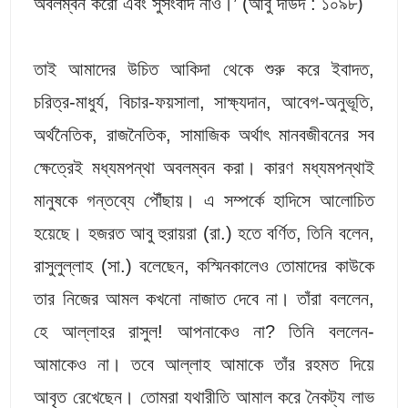
অবলম্বন করো এবং সুসংবাদ নাও।’ (আবু দাউদ : ১০৯৮)
তাই আমাদের উচিত আকিদা থেকে শুরু করে ইবাদত,
চরিত্র-মাধুর্য, বিচার-ফয়সালা, সাক্ষ্যদান, আবেগ-অনুভূতি,
অর্থনৈতিক, রাজনৈতিক, সামাজিক অর্থাৎ মানবজীবনের সব
ক্ষেত্রেই মধ্যমপন্থা অবলম্বন করা। কারণ মধ্যমপন্থাই
মানুষকে গন্তব্যে পৌঁছায়। এ সম্পর্কে হাদিসে আলোচিত
হয়েছে। হজরত আবু হুরায়রা (রা.) হতে বর্ণিত, তিনি বলেন,
রাসুলুল্লাহ (সা.) বলেছেন, কস্মিনকালেও তোমাদের কাউকে
তার নিজের আমল কখনো নাজাত দেবে না। তাঁরা বললেন,
হে আল্লাহর রাসুল! আপনাকেও না? তিনি বললেন-
আমাকেও না। তবে আল্লাহ আমাকে তাঁর রহমত দিয়ে
আবৃত রেখেছেন। তোমরা যথারীতি আমাল করে নৈকট্য লাভ