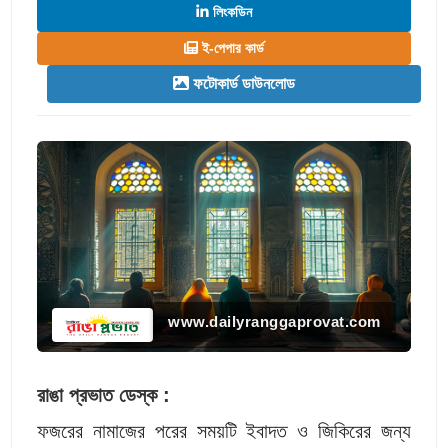
লিংকডিন
ই-পেপার কার্ড
ফটোকার্ড ডাউনলোড
www.dailyranggaprovat.com
রাঙা প্রভাত ডেস্ক :
ফজরের নামাজের পরের সময়টি ইবাদত ও জিকিরের জন্য