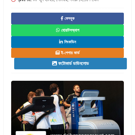
ফেসবুক
হোয়াটসঅ্যাপ
লিংকডিন
ই-পেপার কার্ড
ফটোকার্ড ডাউনলোড