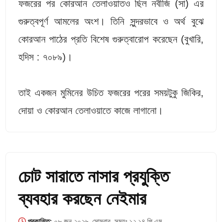
ফজরের পর কোরআন তেলাওয়াতও ছিল নবীজি (সা) এর
গুরুত্বপূর্ণ আমলের অংশ। তিনি সুন্দরভাবে ও অর্থ বুঝে
কোরআন পাঠের প্রতি বিশেষ গুরুত্বারোপ করেছেন (বুখারি,
হদিস : ৭০৮৯)।
তাই একজন মুমিনের উচিত ফজরের পরের সময়টুকু জিকির,
দোয়া ও কোরআন তেলাওয়াতে কাজে লাগানো।
চোট সারাতে নাসার প্রযুক্তি
ব্যবহার করছেন নেইমার
প্রকাশিত:
০৮ জুন ২০২৬, সোমবার, সময়ঃ ১২.১৪ পি.এম