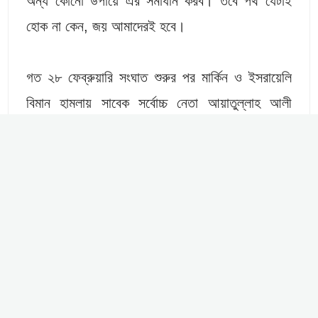
অন্য কোনো উপায়ে এর সমাধান করব। তবে পথ যেটাই
হোক না কেন, জয় আমাদেরই হবে।
গত ২৮ ফেব্রুয়ারি সংঘাত শুরুর পর মার্কিন ও ইসরায়েলি
বিমান হামলায় সাবেক সর্বোচ্চ নেতা আয়াতুল্লাহ আলী
খামেনি নিহত হওয়ার পর তার ৫৬ বছর বয়সী পুত্র মোজতবা
খামেনি ইরানের নতুন সর্বোচ্চ নেতা হিসেবে দায়িত্বভার গ্রহণ
করেন। তবে ক্ষমতা গ্রহণের পর থেকে আজ পর্যন্ত তাকে
কোনো জনসমক্ষে বা ভিডিও বার্তায় দেখা যায়নি, যা নিয়ে
আন্তর্জাতিক পরিমণ্ডলে নানা গুঞ্জন ছিল।