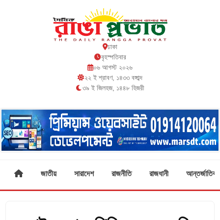
ঢাকা
বৃহস্পতিবার
০৬ আগস্ট ২০২৬
২২ ই শ্রাবণ, ১৪৩৩ বঙ্গাব্দ
৩৯ ই জিলহজ, ১৪৪৮ হিজরী
জাতীয়
সারাদেশ
রাজনীতি
রাজধানী
আন্তর্জাতিক