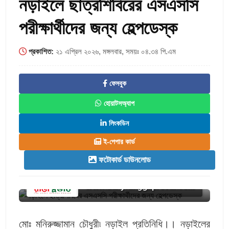
নড়াইলে ছাত্রশিবিরের এসএসসি
পরীক্ষার্থীদের জন্য হেল্পডেস্ক
প্রকাশিত:
২১ এপ্রিল ২০২৬, মঙ্গলবার, সময়ঃ ০৪.৩৪ পি.এম
ফেসবুক
হোয়াটসঅ্যাপ
লিংকডিন
ই-পেপার কার্ড
ফটোকার্ড ডাউনলোড
www.dailyranggaprovat.com
মোঃ মনিরুজ্জামান চৌধুরী৷ নড়াইল প্রতিনিধি।। নড়াইলের