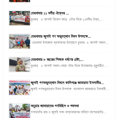
গণঅভ্যুত্থান দিবস-২০২৬’। দিবসটি উপলক্ষে জেলা প্রশাসন
দিনব্যাপী নানা কর্মসূচি গ্রহণ করেছে। কর্মসূচির মধ্যে রয়েছে...
তেরখাদায় ১১ দলীয় ঐক্যের ...
বুধবার ৫ আগস্ট বিকেল সাড়ে ৫টার দিকে ১১দলীয় ঐক্য,
তেরখাদা উপজেলা শাখার উদ্যোগে জুলাই গণ অভ্যুত্থানের ২য়
বার্ষিকী উপলক্ষে এক...
তেরখাদায় জুলাই গণ অভ্যুত্থান দিবস উপলক্ষে...
তেরখাদা উপজেলা প্রশাসনের উদ্যোগে বুধবার ৫ আগস্ট সকাল
সাড়ে ১০টার দিকে জুলাই গণ অভ্যুত্থান দিবস-২০২৬ উপলক্ষে এক
আলোচনা সভা ও...
তেরখাদায় ৮ বছরের শিশুকে ধর্ষণের চেষ্টা,...
বুধবার ৫ আগস্ট সকাল সোয়া ৭টার দিকে উপজেলার বসুন্দারীতলা
গ্রামে আঠারোবেকী নদীর পাড়ে লম্পট রাজু মোল্যা কর্তৃক ৮ বছরের
এক...
জুলাই গণঅভ্যুত্থান দিবসে কালিগঞ্জে জামায়াত ইসলামীর...
জুলাই গণঅভ্যুত্থান দিবস উপলক্ষে বাংলাদেশ জামায়াতে ইসলামীর
কালিগঞ্জ উপজেলা শাখারআয়োজনে আলোচনা সভা ও গণমিছিল
অনুষ্ঠিত হয়েছে।বুধবার (৫ আগস্ট) বিকাল ৪টায়...
কচুয়ায় জামায়াতের গণমিছিল ও পথসভা
গণভোটের রায় ও জুলাই সনদ বাস্তবায়নের দাবিতে বাগেরহাটের
কচুয়ায় বাংলাদেশ জামায়াতে ইসলামীর উদ্যোগে এক গণমিছিল ও