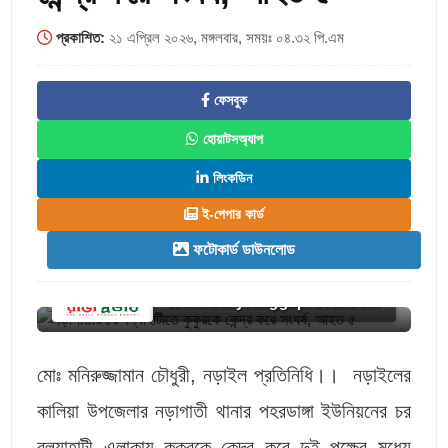
প্রকাশিত:
২১ এপ্রিল ২০২৬, মঙ্গলবার, সময়ঃ ০৪.৩২ পি.এম
ফেসবুক
হোয়াটসঅ্যাপ
লিংকডিন
ই-পেপার কার্ড
ফটোকার্ড ডাউনলোড
www.dailyranggaprovat.com
মোঃ মনিরুজ্জামান চৌধুরী, নড়াইল প্রতিনিধি।। নড়াইলের
কালিয়া উপজেলার নড়াগাতী থানার পহরডাঙ্গা ইউনিয়নের চর
বল্যাহাটী এলাকায় কুকুরকে কেন্দ্র করে দুই পক্ষের মধ্যে