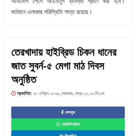
অভিযোগ পেলে আইনানুগ ব্যবস্থা গ্রহণ করা হবে।
বর্তমানে এলাকার পরিস্থিতি শান্ত রয়েছে।
তেরখাদায় হাইব্রিড চিকন ধানের
জাত সুবর্ন-৫ মেগা মাঠ দিবস
অনুষ্ঠিত
প্রকাশিত:
২০ এপ্রিল ২০২৬, সোমবার, সময়ঃ ১১.০৬ পি.এম
ফেসবুক
হোয়াটসঅ্যাপ
লিংকডিন