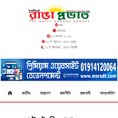
ঢাকা
রোববার
০৯ আগস্ট ২০২৬
২৫ ই শ্রাবণ, ১৪৩৩ বঙ্গাব্দ
১২ ই জিলহজ, ১৪৪৮ হিজরী
জাতীয়
সারাদেশ
রাজনীতি
রাজধানী
আন্তর্জাতিক