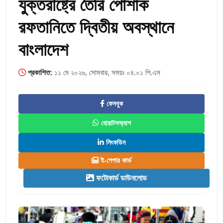
যুক্তরাষ্ট্রে তৈরি পোশাক
রফতানিতে দ্বিতীয় অবস্থানে
বাংলাদেশ
প্রকাশিত:
১১ মে ২০২৬, সোমবার, সময়ঃ ০৪.০১ পি.এম
ফেসবুক
হোয়াটসঅ্যাপ
লিংকডিন
ই-পেপার কার্ড
ফটোকার্ড ডাউনলোড