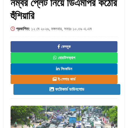
নম্বর প্লেট নিয়ে ডিএমপির কঠোর
হুঁশিয়ারি
প্রকাশিত:
১২ মে ২০২৬, মঙ্গলবার, সময়ঃ ১০.৩৯ এ.এম
ফেসবুক
হোয়াটসঅ্যাপ
লিংকডিন
ই-পেপার কার্ড
ফটোকার্ড ডাউনলোড