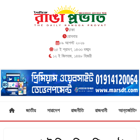
ঢাকা
রোববার
০৯ আগস্ট ২০২৬
২৫ ই শ্রাবণ, ১৪৩৩ বঙ্গাব্দ
১২ ই জিলহজ, ১৪৪৮ হিজরী
জাতীয়
সারাদেশ
রাজনীতি
রাজধানী
আন্তর্জাতিক