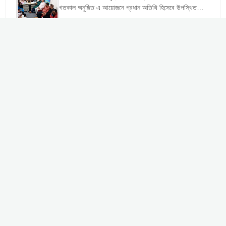
গতকাল অনুষ্ঠিত এ আয়োজনে প্রধান অতিথি হিসেবে উপস্থিত
ছিলেন জেলা সমাজসেবা কার্যালয়, চট্টগ্রামের উপ-পরিচালক মোহাম্মদ
ওমর ফারুক। বিশেষ অতিথি হিসেবে...
সরকারি কালিগঞ্জ পাইলট মডেল মাধ্যমিক বিদ্যালয়ে...
সাতক্ষীরা জেলার সরকারি কালিগঞ্জ পাইলট মডেল মাধ্যমিক
বিদ্যালয়ে স্কাউটস ও গার্লস ইন স্কাউটস এর দীক্ষা অনুষ্ঠান ও
মহাতাবু জলসা অনুষ্ঠিত...
মাতৃত্ব ও নবজাতকের সুরক্ষায় সিএইচসিপি ...
সাতক্ষীরার কালিগঞ্জ উপজেলার ৩৬ টি কমিউনিটি ক্লিনিক এর
মধ্যে নিরাপদ মাতৃত্ব ও নবজাতকের সুরক্ষায় গর্ভবতী মায়েদের
পরামর্শ প্রদান ও নিরাপদ...
আশাশুনিতে ২ আসামী গ্রেফতার
আশাশুনি থানা পুলিশ অভিযান চালিয়ে দুই আসামীকে গ্রেফতার
করেছে। গ্রেফতারকৃতদের শনিবার সকালে আদালতে প্রেরন করা
হয়েছে। আশাশুনি থানা মামলা নং-১২/২৬ এর...
দেবহাটার কৃতি সন্তান ক্যাপ্টেন শাহজাহান মাস্টারের...
দেবহাটার কৃতি সন্তান মহান মুক্তিযুদ্ধের ৯নং সেক্টরের সাব সেক্টর
কমান্ডার মরহুম ক্যাপ্টেন শাহজাহান মাস্টারের ৩২তম মৃত্যুবার্ষিকীতে
আলোচনা, দোয়া, কবর জিয়ারতসহ...
দেবহাটায় ইয়াবাসহ ২ জন ও ওয়ারেন্টভুক্ত...