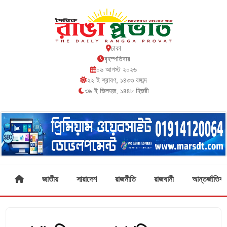
ঢাকা
বৃহস্পতিবার
০৬ আগস্ট ২০২৬
২২ ই শ্রাবণ, ১৪৩৩ বঙ্গাব্দ
৩৯ ই জিলহজ, ১৪৪৮ হিজরী
জাতীয়
সারাদেশ
রাজনীতি
রাজধানী
আন্তর্জাতিক