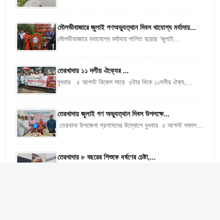
বুধবার (৫ আগস্ট) দুপুরে উপজেলার মরিচা ইউনিয়নের ভূরকাপাড়া
এলাকায় পদ্মা...
মৌলভীবাজারে জুলাই গণঅভ্যুত্থান দিবস থাযোগ্য মর্যাদায়...
মৌলভীবাজারে যথাযোগ্য মর্যাদায় পালিত হয়েছে ‘জুলাই
গণঅভ্যুত্থান দিবস-২০২৬’। দিবসটি উপলক্ষে জেলা প্রশাসন
দিনব্যাপী নানা কর্মসূচি গ্রহণ করেছে। কর্মসূচির মধ্যে রয়েছে...
তেরখাদায় ১১ দলীয় ঐক্যের ...
বুধবার ৫ আগস্ট বিকেল সাড়ে ৫টার দিকে ১১দলীয় ঐক্য,
তেরখাদা উপজেলা শাখার উদ্যোগে জুলাই গণ অভ্যুত্থানের ২য়
বার্ষিকী উপলক্ষে এক...
তেরখাদায় জুলাই গণ অভ্যুত্থান দিবস উপলক্ষে...
তেরখাদা উপজেলা প্রশাসনের উদ্যোগে বুধবার ৫ আগস্ট সকাল
সাড়ে ১০টার দিকে জুলাই গণ অভ্যুত্থান দিবস-২০২৬ উপলক্ষে এক
আলোচনা সভা ও...
তেরখাদায় ৮ বছরের শিশুকে ধর্ষণের চেষ্টা,...
বুধবার ৫ আগস্ট সকাল সোয়া ৭টার দিকে উপজেলার বসুন্দারীতলা
গ্রামে আঠারোবেকী নদীর পাড়ে লম্পট রাজু মোল্যা কর্তৃক ৮ বছরের
এক...
জুলাই গণঅভ্যুত্থান দিবসে কালিগঞ্জে জামায়াত ইসলামীর...
জুলাই গণঅভ্যুত্থান দিবস উপলক্ষে বাংলাদেশ জামায়াতে ইসলামীর