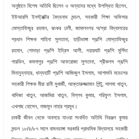
অনুষ্ঠানে বিশেষ অতিথি ছিলেন ও অন্যদের মধ্যে উপস্থিত ছিলেন,
ইউআরসি ইনস্ট্রাক্টর বৈদ্যনাথ মন্ডল, সহকারী শিক্ষা অফিসার
মোস্তাফিজুর রহমান, ঝংকর ঢালী, জামালনগর স/প্রা বিদ্যালয়ের
প্রধান শিক্ষক শাহিনা সুলতানা, হাড়ীভাঙ্গা প্র/শি মোস্তাফিজুর
রহমান, গোদাড়া প্র/শি ইদ্রিস আলী, দয়ারঘাট প্র/শি মুর্শিদা
পারভিন, কমলাপুর প্র/শি আফরোজা সুলতানা, শ্রীকলস প্র/শি
মিনানুন্নাহার, ধান্যহাটি প্র/শি আজিজুল ইসলাম, আশাশুনি মডেলের
সহকারী শিক্ষক মীরা রানী মুখার্জী, আক্তারুজ্জামান পিন্টু, সালমা খাতুন,
খাদিজা খাতুন, আজমিরা খাতুন, বিপ্লব কুমার, শরিফুল ইসলাম,
এখলাছ হোসেন, নাজমুন নাহার প্রমুখ।
চাকরী জীবন থেকে অবসরে যাওয়া সংবর্ধিত অতিথি নিরঞ্জন কুমার
মন্ডল ১৮/৪/৮৭ সালে বামনডাঙ্গা সরকারি প্রাথমিক বিদ্যালয়ে সহকারী