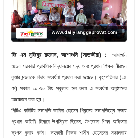
www.dailyranggaprovat.com
জি এম মুজিবুর রহমান, আশাশুনি (সাতক্ষীরা) :
আশাশুনি
মডেল সরকারি প্রাথমিক বিদ্যালয়ের সদ্য অবঃ প্রধান শিক্ষক নীরঞ্জন
কুমার মন্ডলকে বিদায় সংবর্ধনা প্রদান করা হয়েছে। বৃহস্পতিবার (১৪
মে) সকাল ১০.৩০ টায় স্কুলের হল রুমে এ সংবর্ধনা অনুষ্ঠানের
আয়োজন করা হয়।
পিটিএ কমিটির সভাপতি জাকির হোসেন প্রিন্সের সভাপতিত্বে সভায়
প্রধান অতিথি হিসাবে উপস্থিত ছিলেন, উপজেলা শিক্ষা অফিসার
স্বপন কুমার বর্মন। সহকারী শিক্ষক শামীম হোসেনের সঞ্চালনায়