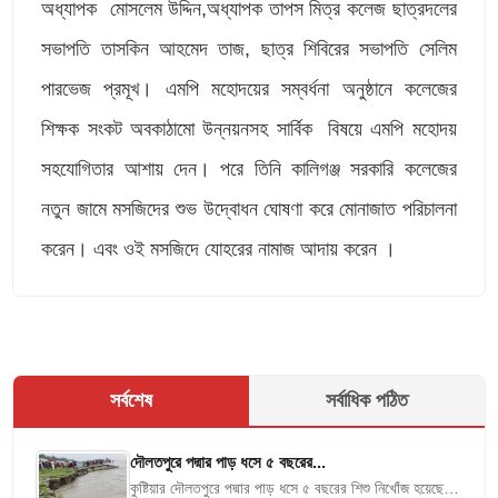
অধ্যাপক মোসলেম উদ্দিন,অধ্যাপক তাপস মিত্র কলেজ ছাত্রদলের
সভাপতি তাসকিন আহমেদ তাজ, ছাত্র শিবিরের সভাপতি সেলিম
পারভেজ প্রমূখ। এমপি মহোদয়ের সম্বর্ধনা অনুষ্ঠানে কলেজের
শিক্ষক সংকট অবকাঠামো উন্নয়নসহ সার্বিক বিষয়ে এমপি মহোদয়
সহযোগিতার আশায় দেন। পরে তিনি কালিগঞ্জ সরকারি কলেজের
নতুন জামে মসজিদের শুভ উদ্বোধন ঘোষণা করে মোনাজাত পরিচালনা
করেন। এবং ওই মসজিদে যোহরের নামাজ আদায় করেন ।
সর্বশেষ
সর্বাধিক পঠিত
দৌলতপুরে পদ্মার পাড় ধসে ৫ বছরের...
কুষ্টিয়ার দৌলতপুরে পদ্মার পাড় ধসে ৫ বছরের শিশু নিখোঁজ হয়েছে।