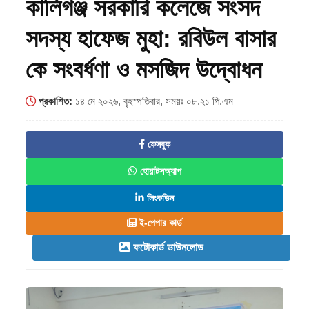
কালিগঞ্জ সরকারি কলেজে সংসদ
সদস্য হাফেজ মুহা: রবিউল বাসার
কে সংবর্ধণা ও মসজিদ উদ্বোধন
প্রকাশিত:
১৪ মে ২০২৬, বৃহস্পতিবার, সময়ঃ ০৮.২১ পি.এম
ফেসবুক
হোয়াটসঅ্যাপ
লিংকডিন
ই-পেপার কার্ড
ফটোকার্ড ডাউনলোড