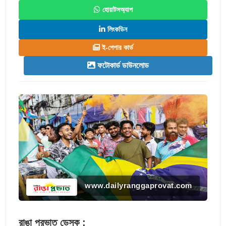
হোয়াটসঅ্যাপ
লিংকডিন
ই-পেপার কার্ড
ফটোকার্ড ডাউনলোড
www.dailyranggaprovat.com
রাঙা প্রভাত ডেস্ক :