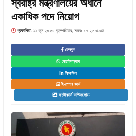
স্বরাষ্ট্র মন্ত্রণালয়ের অধীনে
একাধিক পদে নিয়োগ
প্রকাশিত:
১১ জুন ২০২৬, বৃহস্পতিবার, সময়ঃ ০৭.২৫ এ.এম
ফেসবুক
হোয়াটসঅ্যাপ
লিংকডিন
ই-পেপার কার্ড
ফটোকার্ড ডাউনলোড