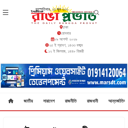
বৃহস্পতিবার, ১১ জুন ২০২
ঢাকা
রোববার
০৯ আগস্ট ২০২৬
২৫ ই শ্রাবণ, ১৪৩৩ বঙ্গাব্দ
১২ ই জিলহজ, ১৪৪৮ হিজরী
জাতীয়
সারাদেশ
রাজনীতি
রাজধানী
আন্তর্জাতিক