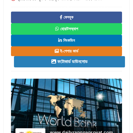
ফেসবুক
হোয়াটসঅ্যাপ
লিংকডিন
ই-পেপার কার্ড
ফটোকার্ড ডাউনলোড
www.dailyranggaprovat.com