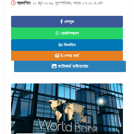
প্রকাশিত:
১১ জুন ২০২৬, বৃহস্পতিবার, সময়ঃ ০৭.২২ এ.এম
ফেসবুক
হোয়াটসঅ্যাপ
লিংকডিন
ই-পেপার কার্ড
ফটোকার্ড ডাউনলোড