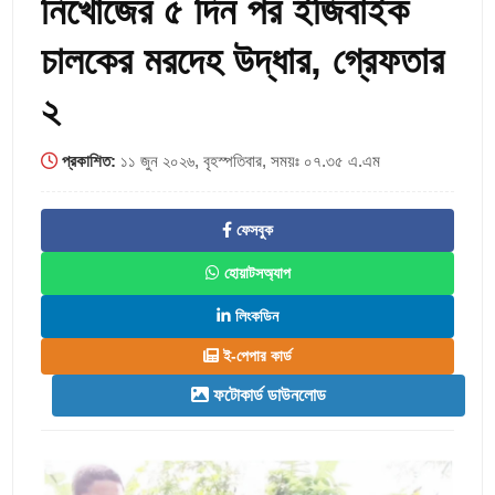
নিখোঁজের ৫ দিন পর ইজিবাইক
চালকের মরদেহ উদ্ধার, গ্রেফতার
২
প্রকাশিত:
১১ জুন ২০২৬, বৃহস্পতিবার, সময়ঃ ০৭.৩৫ এ.এম
ফেসবুক
হোয়াটসঅ্যাপ
লিংকডিন
ই-পেপার কার্ড
ফটোকার্ড ডাউনলোড