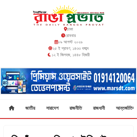
ঢাকা
রোববার
০৯ আগস্ট ২০২৬
২৫ ই শ্রাবণ, ১৪৩৩ বঙ্গাব্দ
১২ ই জিলহজ, ১৪৪৮ হিজরী
জাতীয়
সারাদেশ
রাজনীতি
রাজধানী
আন্তর্জাতিক