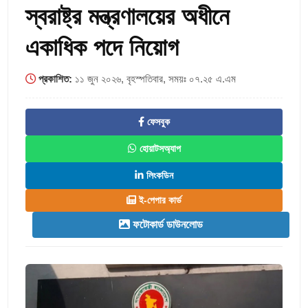
স্বরাষ্ট্র মন্ত্রণালয়ের অধীনে
একাধিক পদে নিয়োগ
প্রকাশিত:
১১ জুন ২০২৬, বৃহস্পতিবার, সময়ঃ ০৭.২৫ এ.এম
ফেসবুক
হোয়াটসঅ্যাপ
লিংকডিন
ই-পেপার কার্ড
ফটোকার্ড ডাউনলোড